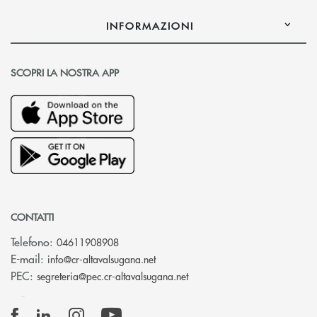
INFORMAZIONI
SCOPRI LA NOSTRA APP
CONTATTI
Telefono:
04611908908
(si apre l’app di posta elettronica
E-mail:
info@cr-altavalsugana.net
(si apre l’app di posta elet
PEC:
segreteria@pec.cr-altavalsugana.net