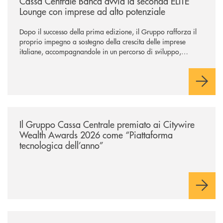
Cassa Centrale Banca avvia la seconda ELITE
Lounge con imprese ad alto potenziale
Dopo il successo della prima edizione, il Gruppo rafforza il
proprio impegno a sostegno della crescita delle imprese
italiane, accompagnandole in un percorso di sviluppo,
innovazione e accesso ai mercati dei capitali.
/news/il-gruppo-cassa-centrale-premiato-ai-citywire-wealth-awards-20
Il Gruppo Cassa Centrale premiato ai Citywire
Wealth Awards 2026 come “Piattaforma
tecnologica dell’anno”
/news/giornatamondialedellambiente2026/