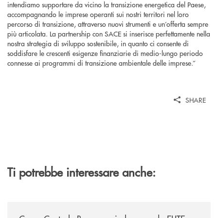
intendiamo supportare da vicino la transizione energetica del Paese,
accompagnando le imprese operanti sui nostri territori nel loro
percorso di transizione, attraverso nuovi strumenti e un’offerta sempre
più articolata. La partnership con SACE si inserisce perfettamente nella
nostra strategia di sviluppo sostenibile, in quanto ci consente di
soddisfare le crescenti esigenze finanziarie di medio-lungo periodo
connesse ai programmi di transizione ambientale delle imprese.”
SHARE
Ti potrebbe interessare anche:
/news/cassa-centrale-banca-avvia-la-seconda-elite-lounge-con-imprese-