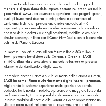
La rinnovata collaborazione consente alle Banche del Gruppo di
delle imprese operanti nei propri territori la
mettere a disposizione
, per sostenere e agevolare i loro progetti “green”,
garanzia di SACE
quali gli investimenti destinati a: mitigazione e adattamento ai
cambiamenti climatici, prevenzione e riduzione delle attività
inquinanti, protezione delle risorse idriche e marine, salvaguardia e
ripristino delle biodiversità e degli ecosistemi, mobilità sostenibile e
circular economy, in linea con il Green New Deal e con la tassonomia
definita dall’Unione Europea.
Le imprese – società di capitali con fatturato fino a 500 milioni di
Euro – potranno beneficiare della
Garanzia Green di SACE
, rilasciata a condizioni di mercato, attraverso un processo
all'80%
totalmente standardizzato e digitalizzato.
Per rendere ancor più accessibile lo strumento della Garanzia Green,
,
SACE ha semplificato e ulteriormente digitalizzato il processo
migliorando la customer experience anche grazie a un portale
dedicato. Tra le novità introdotte, è presente una maggiore flessibilità
dei finanziamenti, tra cui la possibilità di avere erogazioni multiple.
Le nuove modalità di accesso alla Garanzia Green rappresentano un
ulteriore passo avanti nel percorso di trasformazione digitale di