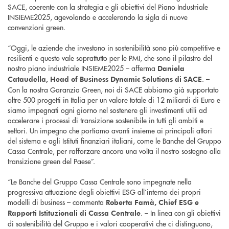
SACE, coerente con la strategia e gli obiettivi del Piano Industriale
INSIEME2025, agevolando e accelerando la sigla di nuove
convenzioni green.
“Oggi, le aziende che investono in sostenibilità sono più competitive e
resilienti e questo vale soprattutto per le PMI, che sono il pilastro del
nostro piano industriale INSIEME2025 – afferma
Daniela
. –
Cataudella, Head of Business Dynamic Solutions di SACE
Con la nostra Garanzia Green, noi di SACE abbiamo già supportato
oltre 500 progetti in Italia per un valore totale di 12 miliardi di Euro e
siamo impegnati ogni giorno nel sostenere gli investimenti utili ad
accelerare i processi di transizione sostenibile in tutti gli ambiti e
settori. Un impegno che portiamo avanti insieme ai principali attori
del sistema e agli Istituti finanziari italiani, come le Banche del Gruppo
Cassa Centrale, per rafforzare ancora una volta il nostro sostegno alla
transizione green del Paese”.
“Le Banche del Gruppo Cassa Centrale sono impegnate nella
progressiva attuazione degli obiettivi ESG all’interno dei propri
modelli di business – commenta
Roberta Famà, Chief ESG e
. – In linea con gli obiettivi
Rapporti Istituzionali di Cassa Centrale
di sostenibilità del Gruppo e i valori cooperativi che ci distinguono,