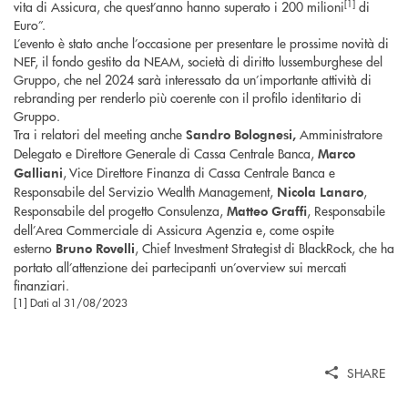
[1]
vita di Assicura, che quest’anno hanno superato i 200 milioni
di
Euro”.
L’evento è stato anche l’occasione per presentare le prossime novità di
NEF, il fondo gestito da NEAM, società di diritto lussemburghese del
Gruppo, che nel 2024 sarà interessato da un’importante attività di
rebranding per renderlo più coerente con il profilo identitario di
Gruppo.
Tra i relatori del meeting anche
Amministratore
Sandro Bolognesi,
Delegato e Direttore Generale di Cassa Centrale Banca,
Marco
, Vice Direttore Finanza di Cassa Centrale Banca e
Galliani
Responsabile del Servizio Wealth Management,
,
Nicola Lanaro
Responsabile del progetto Consulenza,
, Responsabile
Matteo Graffi
dell’Area Commerciale di Assicura Agenzia e, come ospite
esterno
, Chief Investment Strategist di BlackRock, che ha
Bruno Rovelli
portato all’attenzione dei partecipanti un’overview sui mercati
finanziari.
[1] Dati al 31/08/2023
SHARE