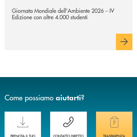
/news/giornatamondialedellambiente2026/
Giornata Mondiale dell'Ambiente 2026 – IV
Edizione con oltre 4.000 studenti
Come possiamo
?
aiutarti
Scopri le funzionalità della nuova PRENOTA BANCA
Hai bisogno di assistenza immediata? Contatta
Hai bisogno di alcuni
PRENOTA IL TUO
CONTATTO DIRETTO
TRASPARENZA