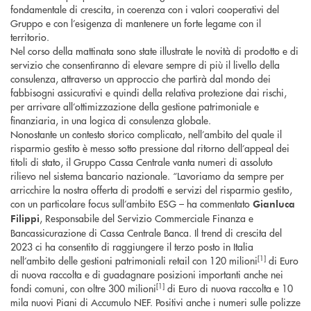
fondamentale di crescita, in coerenza con i valori cooperativi del
Gruppo e con l’esigenza di mantenere un forte legame con il
territorio.
Nel corso della mattinata sono state illustrate le novità di prodotto e di
servizio che consentiranno di elevare sempre di più il livello della
consulenza, attraverso un approccio che partirà dal mondo dei
fabbisogni assicurativi e quindi della relativa protezione dai rischi,
per arrivare all’ottimizzazione della gestione patrimoniale e
finanziaria, in una logica di consulenza globale.
Nonostante un contesto storico complicato, nell’ambito del quale il
risparmio gestito è messo sotto pressione dal ritorno dell’appeal dei
titoli di stato, il Gruppo Cassa Centrale vanta numeri di assoluto
rilievo nel sistema bancario nazionale. “Lavoriamo da sempre per
arricchire la nostra offerta di prodotti e servizi del risparmio gestito,
con un particolare focus sull’ambito ESG – ha commentato
Gianluca
, Responsabile del Servizio Commerciale Finanza e
Filippi
Bancassicurazione di Cassa Centrale Banca. Il trend di crescita del
2023 ci ha consentito di raggiungere il terzo posto in Italia
[1]
nell’ambito delle gestioni patrimoniali retail con 120 milioni
di Euro
di nuova raccolta e di guadagnare posizioni importanti anche nei
[1]
fondi comuni, con oltre 300 milioni
di Euro di nuova raccolta e 10
mila nuovi Piani di Accumulo NEF. Positivi anche i numeri sulle polizze