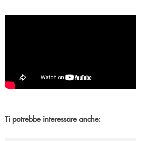
Ti potrebbe interessare anche:
/news/cassa-centrale-banca-avvia-la-seconda-elite-lounge-con-imprese-