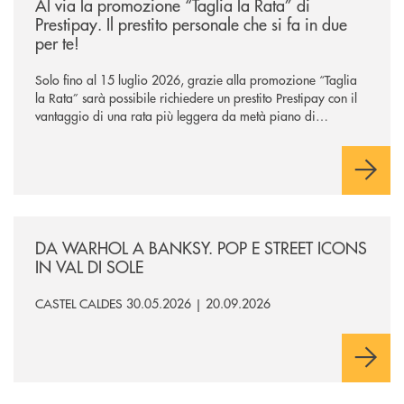
Al via la promozione “Taglia la Rata” di
Prestipay. Il prestito personale che si fa in due
per te!
Solo fino al 15 luglio 2026, grazie alla promozione “Taglia
la Rata” sarà possibile richiedere un prestito Prestipay con il
vantaggio di una rata più leggera da metà piano di
rimborso.
/news/da-warhol-a-banksy-pop-e-street-icons-in-val-di-sole/
DA WARHOL A BANKSY. POP E STREET ICONS
IN VAL DI SOLE
CASTEL CALDES 30.05.2026 | 20.09.2026