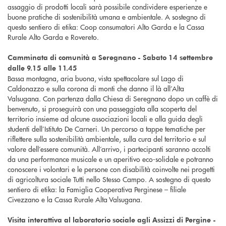
assaggio di prodotti locali sarà possibile condividere esperienze e
buone pratiche di sostenibilità umana e ambientale. A sostegno di
questo sentiero di etika: Coop consumatori Alto Garda e la Cassa
Rurale Alto Garda e Rovereto.
Camminata di comunità a Seregnano - Sabato 14 settembre
dalle 9.15 alle 11.45
Bassa montagna, aria buona, vista spettacolare sul Lago di
Caldonazzo e sulla corona di monti che danno il là all’Alta
Valsugana. Con partenza dalla Chiesa di Seregnano dopo un caffè di
benvenuto, si proseguirà con una passeggiata alla scoperta del
territorio insieme ad alcune associazioni locali e alla guida degli
studenti dell’Istituto De Carneri. Un percorso a tappe tematiche per
riflettere sulla sostenibilità ambientale, sulla cura del territorio e sul
valore dell’essere comunità. All’arrivo, i partecipanti saranno accolti
da una performance musicale e un aperitivo eco-solidale e potranno
conoscere i volontari e le persone con disabilità coinvolte nei progetti
di agricoltura sociale Tutti nello Stesso Campo. A sostegno di questo
sentiero di etika: la Famiglia Cooperativa Perginese – filiale
Civezzano e la Cassa Rurale Alta Valsugana.
Visita interattiva al laboratorio sociale agli Assizzi di Pergine -