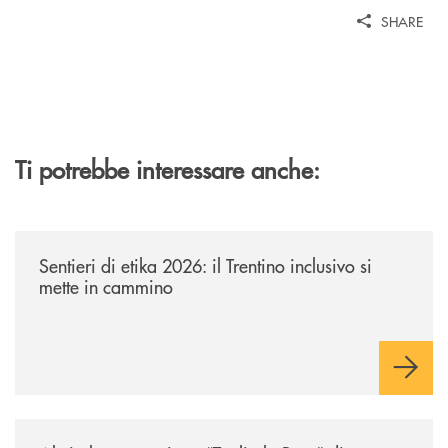
SHARE
Ti potrebbe interessare anche:
/news/sentieri-di-etika-2026/
Sentieri di etika 2026: il Trentino inclusivo si
mette in cammino
/news/al-via-la-promozione-taglia-la-rata-di-prestipay-il-prestito-perso