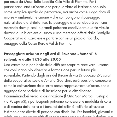
partenza da Maso Toffa Località Cela Ville di Fiemme. Per i
partecipanti sarà un’occasione per guardare al territorio non solo
come semplice spazio da percorrere, ma anche come luogo ricco di
risorse – ambientali e umane – che compongono il paesaggio
naturalistico e architettonico. La passeggiata si concluderà con una
merenda dove piccoli e grandi potranno condividere quanto vissuto
davanti a un bicchiere di succo e una merenda offerti dalla Famiglia
Cooperativa di Cavalese e portare con sé un piccolo ricordo,
omaggio della Cassa Rurale Val di Fiemme.
Passeggiata urbana negli orti di Rovereto - Venerdì 6
settembre dalle 17.30 alle 20.00
Una camminata per le vie della città per scoprire aree verdi urbane
che coniugano bio-diversità e formazione per un futuro più
sostenibile. Partendo dagli orti del Brione di via Driopozzo 27, curati
dalla cooperativa sociale Amalia Guardini, sarà possibile conoscere
come la coltivazione della terra possa rappresentare un’occasione di
aggregazione sociale e di inclusione per la cittadinanza.
Incamminandosi verso la destinazione (l’Orto San Marco – Setàp di
via Pasqui 63), i partecipanti potranno conoscere le modalità di cura
e di semina della terra e i benefici dell’attività nell’orto attraverso
testimonianze dirette di persone con disabilità. Per bambini, giovani e
adulti sarà un’opportunità di sperimentare un’esperienza inclusiva, ma