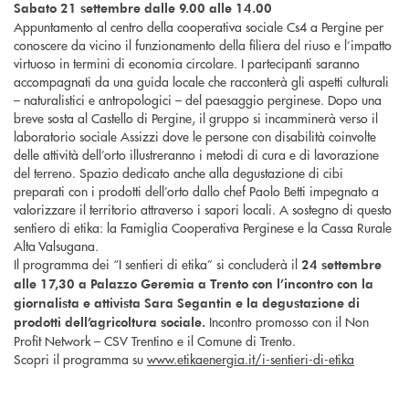
Sabato 21 settembre dalle 9.00 alle 14.00
Appuntamento al centro della cooperativa sociale Cs4 a Pergine per
conoscere da vicino il funzionamento della filiera del riuso e l’impatto
virtuoso in termini di economia circolare. I partecipanti saranno
accompagnati da una guida locale che racconterà gli aspetti culturali
– naturalistici e antropologici – del paesaggio perginese. Dopo una
breve sosta al Castello di Pergine, il gruppo si incamminerà verso il
laboratorio sociale Assizzi dove le persone con disabilità coinvolte
delle attività dell’orto illustreranno i metodi di cura e di lavorazione
del terreno. Spazio dedicato anche alla degustazione di cibi
preparati con i prodotti dell’orto dallo chef Paolo Betti impegnato a
valorizzare il territorio attraverso i sapori locali. A sostegno di questo
sentiero di etika: la Famiglia Cooperativa Perginese e la Cassa Rurale
Alta Valsugana.
Il programma dei “I sentieri di etika” si concluderà il
24 settembre
alle 17,30 a Palazzo Geremia a Trento con l’incontro con la
giornalista e attivista Sara Segantin e la degustazione di
Incontro promosso con il Non
prodotti dell’agricoltura sociale.
Profit Network – CSV Trentino e il Comune di Trento.
Scopri il programma su
www.etikaenergia.it/i-sentieri-di-etika