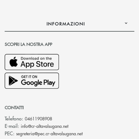
INFORMAZIONI
SCOPRI LA NOSTRA APP
CONTATTI
Telefono:
04611908908
(si apre l’app di posta elettronica
E-mail:
info@cr-altavalsugana.net
(si apre l’app di posta elet
PEC:
segreteria@pec.cr-altavalsugana.net