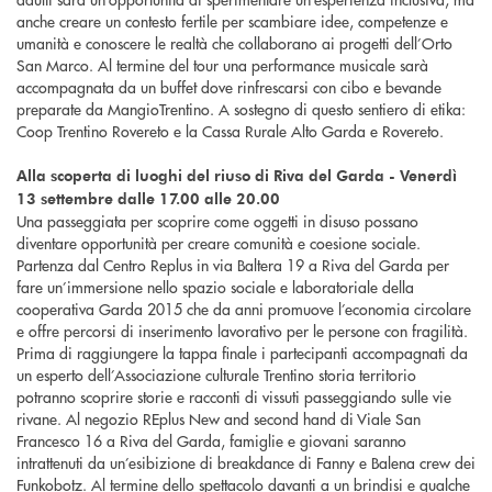
anche creare un contesto fertile per scambiare idee, competenze e
umanità e conoscere le realtà che collaborano ai progetti dell’Orto
San Marco. Al termine del tour una performance musicale sarà
accompagnata da un buffet dove rinfrescarsi con cibo e bevande
preparate da MangioTrentino. A sostegno di questo sentiero di etika:
Coop Trentino Rovereto e la Cassa Rurale Alto Garda e Rovereto.
Alla scoperta di luoghi del riuso di Riva del Garda - Venerdì
13 settembre dalle 17.00 alle 20.00
Una passeggiata per scoprire come oggetti in disuso possano
diventare opportunità per creare comunità e coesione sociale.
Partenza dal Centro Replus in via Baltera 19 a Riva del Garda per
fare un’immersione nello spazio sociale e laboratoriale della
cooperativa Garda 2015 che da anni promuove l’economia circolare
e offre percorsi di inserimento lavorativo per le persone con fragilità.
Prima di raggiungere la tappa finale i partecipanti accompagnati da
un esperto dell’Associazione culturale Trentino storia territorio
potranno scoprire storie e racconti di vissuti passeggiando sulle vie
rivane. Al negozio REplus New and second hand di Viale San
Francesco 16 a Riva del Garda, famiglie e giovani saranno
intrattenuti da un’esibizione di breakdance di Fanny e Balena crew dei
Funkobotz. Al termine dello spettacolo davanti a un brindisi e qualche