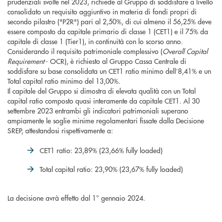
prudenziali svolte nel 2023, richiede al Gruppo di soddisfare a livello
consolidato un requisito aggiuntivo in materia di fondi propri di
secondo pilastro ("P2R") pari al 2,50%, di cui almeno il 56,25% deve
essere composto da capitale primario di classe 1 (CET1) e il 75% da
capitale di classe 1 (Tier1), in continuità con lo scorso anno.
Considerando il requisito patrimoniale complessivo (
Overall Capital
Requirement
- OCR), è richiesto al Gruppo Cassa Centrale di
soddisfare su base consolidata un CET1 ratio minimo dell’8,41% e un
Total capital ratio minimo del 13,00%.
Il capitale del Gruppo si dimostra di elevata qualità con un Total
capital ratio composto quasi interamente da capitale CET1. Al 30
settembre 2023 entrambi gli indicatori patrimoniali superano
ampiamente le soglie minime regolamentari fissate dalla Decisione
SREP, attestandosi rispettivamente a:
CET1 ratio: 23,89% (23,66% fully loaded)
Total capital ratio: 23,90% (23,67% fully loaded)
La decisione avrà effetto dal 1° gennaio 2024.