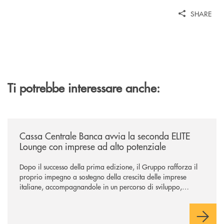
SHARE
Ti potrebbe interessare anche:
/news/cassa-centrale-banca-avvia-la-seconda-elite-lounge-con-imprese-
Cassa Centrale Banca avvia la seconda ELITE
Lounge con imprese ad alto potenziale
Dopo il successo della prima edizione, il Gruppo rafforza il
proprio impegno a sostegno della crescita delle imprese
italiane, accompagnandole in un percorso di sviluppo,
innovazione e accesso ai mercati dei capitali.