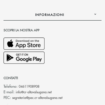
INFORMAZIONI
SCOPRI LA NOSTRA APP
CONTATTI
Telefono:
04611908908
(si apre l’app di posta elettronica
E-mail:
info@cr-altavalsugana.net
(si apre l’app di posta elet
PEC:
segreteria@pec.cr-altavalsugana.net