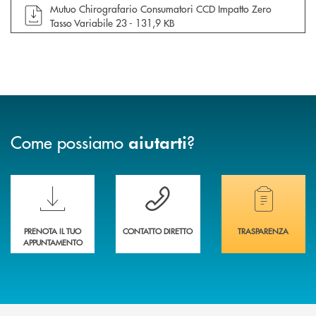
apre documento in una nuova finestra
Mutuo Chirografario Consumatori CCD Impatto Zero
Tasso Variabile 23 -
131,9 KB
Come possiamo
?
aiutarti
Scopri le funzionalità della nuova PRENOTA BANCA
Hai bisogno di assistenza immediata? Contatta
Hai bisogno di alcuni
PRENOTA IL TUO
CONTATTO DIRETTO
TRASPARENZA
APPUNTAMENTO