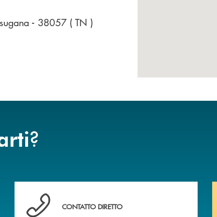
alsugana
- 38057
( TN )
?
arti
 BANCA
Hai bisogno di assistenza immediata? Contattaci .
CONTATTO DIRETTO