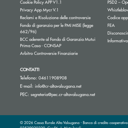
Cookie Policy APP V1.1
PSD2 – Op
Privacy App Mycr V.1
Whistleblo
Reclami e Risoluzione delle controversie
Codice appa
Fondo di garanzia per le PMI MISE (legge
FEA
Apre una nuova finestra
662/96)
Disconosci
BCC aderente al Fondo di Garanzia Mutui
Informativa
Apre una nuova finestra
Prima Casa - CONSAP
Apre una nuova finestra
Arbitro Controversie Finanziarie
CONTATTI
Telefono:
04611908908
(si apre l’app di posta e
E-mail:
info@cr-altavalsugana.net
(si apre l’app di 
PEC:
segreteria@pec.cr-altavalsugana.net
© 2026 Cassa Rurale Alta Valsugana - Banca di credito cooperativo -
02529020220
Crediti
|
Note legali