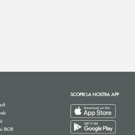
SCOPRI LA NOSTRA APP
ult
web
tà
si IBOR