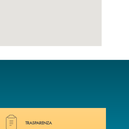
Hai bisogno di alcuni documenti ? Vai alla pagina traspa
TRASPARENZA