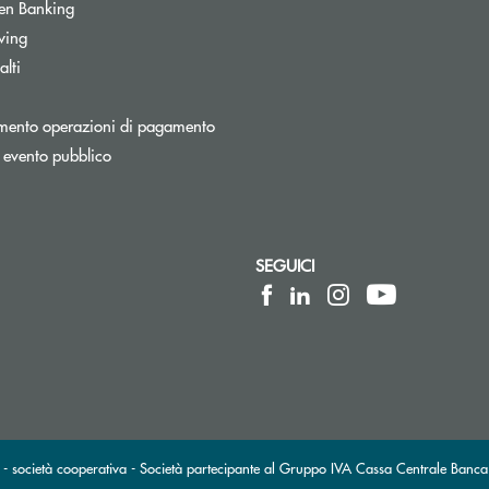
Apre una nuova finestra
en Banking
wing
lti
Apre una nuova finestra
mento operazioni di pagamento
 evento pubblico
SEGUICI
lettronica)
posta elettronica)
 società cooperativa - Società partecipante al Gruppo IVA Cassa Centrale Banca 