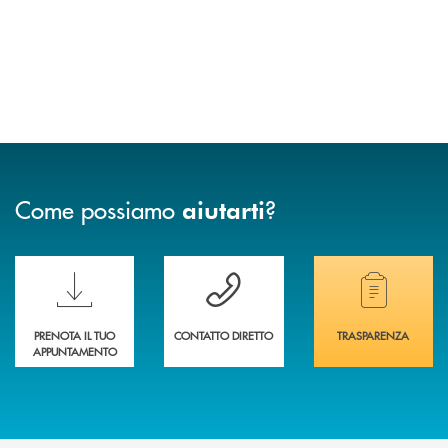
Come possiamo
?
aiutarti
Scopri le funzionalità della nuova PRENOTA BANCA
Hai bisogno di assistenza immediata? Contatta
Hai bisogno di alcuni
PRENOTA IL TUO
CONTATTO DIRETTO
TRASPARENZA
APPUNTAMENTO