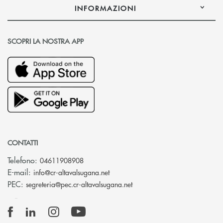
INFORMAZIONI
SCOPRI LA NOSTRA APP
CONTATTI
Telefono:
04611908908
(si apre l’app di posta elettronica
E-mail:
info@cr-altavalsugana.net
(si apre l’app di posta elet
PEC:
segreteria@pec.cr-altavalsugana.net