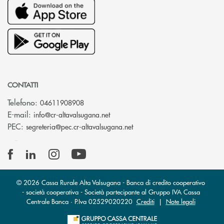
CONTATTI
Telefono:
04611908908
(si apre l’app di posta elettronica
E-mail:
info@cr-altavalsugana.net
(si apre l’app di posta elet
PEC:
segreteria@pec.cr-altavalsugana.net
© 2026 Cassa Rurale Alta Valsugana - Banca di credito cooperativo
- società cooperativa - Società partecipante al Gruppo IVA Cassa
Centrale Banca · P.Iva 02529020220
Crediti
|
Note legali