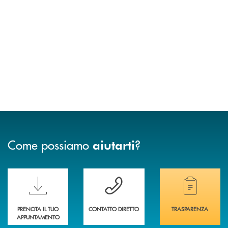
Come possiamo
?
aiutarti
Scopri le funzionalità della nuova PRENOTA BANCA
Hai bisogno di assistenza immediata? Contatta
Hai bisogno di alcuni
PRENOTA IL TUO
CONTATTO DIRETTO
TRASPARENZA
APPUNTAMENTO