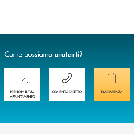
Come possiamo
?
aiutarti
Scopri le funzionalità della nuova PRENOTA BANCA
Hai bisogno di assistenza immediata? Contatta
Hai bisogno di alcuni
PRENOTA IL TUO
CONTATTO DIRETTO
TRASPARENZA
APPUNTAMENTO