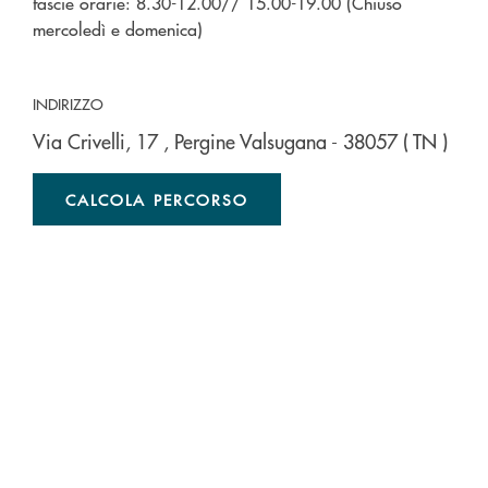
fascie orarie: 8.30-12.00// 15.00-19.00 (Chiuso
mercoledì e domenica)
INDIRIZZO
Via Crivelli, 17
, Pergine Valsugana
- 38057
( TN )
CALCOLA PERCORSO