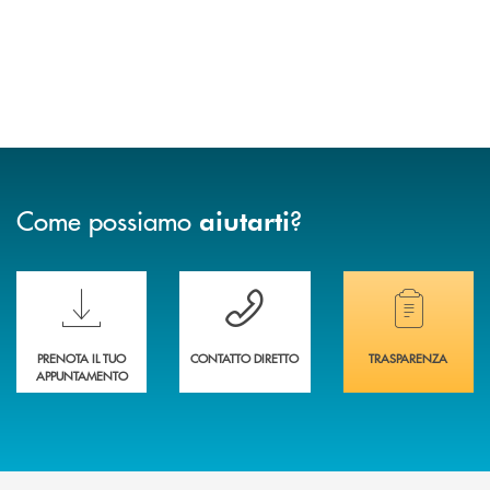
Come possiamo
?
aiutarti
Scopri le funzionalità della nuova PRENOTA BANCA
Hai bisogno di assistenza immediata? Contatta
Hai bisogno di alcuni
PRENOTA IL TUO
CONTATTO DIRETTO
TRASPARENZA
APPUNTAMENTO