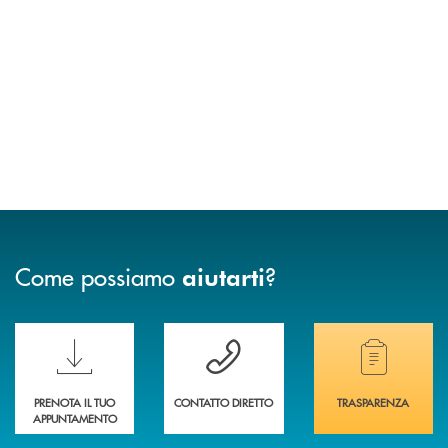
Come possiamo
?
aiutarti
Scopri le funzionalità della nuova PRENOTA BANCA
Hai bisogno di assistenza immediata? Contatta
Hai bisogno di alcuni
PRENOTA IL TUO
CONTATTO DIRETTO
TRASPARENZA
APPUNTAMENTO