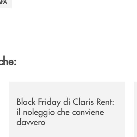
MPA
che:
tegge-anche-sulle-piste-da-sci/
/news/black-friday-di-claris-rent-il-noleggio-che-con
/
Black Friday di Claris Rent:
il noleggio che conviene
davvero