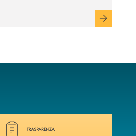
Hai bisogno di alcuni documenti ? Vai alla pagina traspa
TRASPARENZA