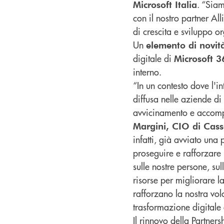
. “Siam
Microsoft Italia
con il nostro partner Al
di crescita e sviluppo o
Un
elemento di novit
digitale di
Microsoft 3
interno.
“In un contesto dove l'i
diffusa nelle aziende di
avvicinamento e accomp
Margini, CIO di Cass
infatti, già avviato un
proseguire e rafforzare 
sulle nostre persone, sul
risorse per migliorare la
rafforzano la nostra volo
trasformazione digitale
Il rinnovo della Partne