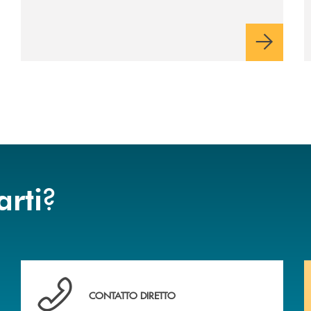
?
arti
 BANCA
Hai bisogno di assistenza immediata? Contattaci .
CONTATTO DIRETTO