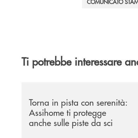
COMUNICATO STA
Ti potrebbe interessare an
/news/torna-in-pista-con-serenita-assihome-ti-pro
Torna in pista con serenità:
Assihome ti protegge
anche sulle piste da sci