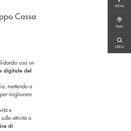
SOCIAL
SOCIAL
ruppo Cassa
FILIALI
FILIALI
CERCA
CERCA
olidando così un
 digitale del
dia, mettendo a
 per migliorare
vità e
sulle attività a
ice di