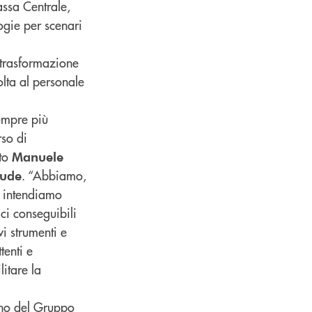
assa Centrale,
ogie per scenari
i trasformazione
volta al personale
sempre più
rso di
ato
Manuele
. “Abbiamo,
tude
e intendiamo
ici conseguibili
vi strumenti e
tenti e
litare la
gno del Gruppo