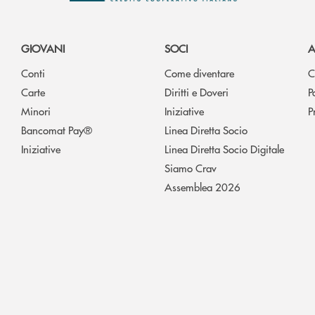
GIOVANI
SOCI
A
Conti
Come diventare
C
Carte
Diritti e Doveri
P
Minori
Iniziative
P
Bancomat Pay®
Linea Diretta Socio
Iniziative
Linea Diretta Socio Digitale
Siamo Crav
Assemblea 2026