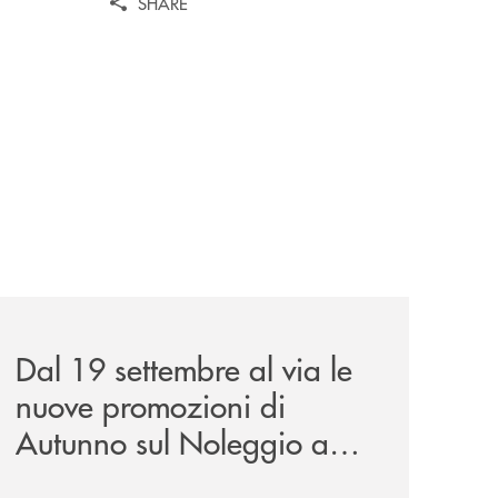
SHARE
viene-davvero/
news/al-via-le-nuove-promozioni-di-autunno-sul-noleggio-
Dal 19 settembre al via le
nuove promozioni di
Autunno sul Noleggio a
Lungo Termine