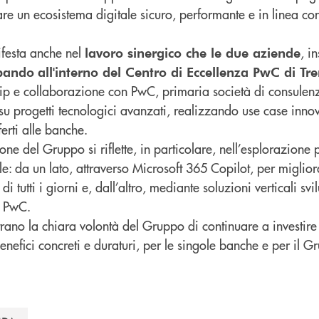
re un ecosistema digitale sicuro, performante e in linea con 
festa anche nel
, i
lavoro sinergico che le due aziende
ppando
all'interno del Centro di Eccellenza PwC di Tr
hip e collaborazione con PwC, primaria società di consulenz
 su progetti tecnologici avanzati, realizzando use case inno
ferti alle banche.
one del Gruppo si riflette, in particolare, nell’esplorazione 
iale: da un lato, attraverso Microsoft 365 Copilot, per miglio
i tutti i giorni e, dall’altro, mediante soluzioni verticali svi
a PwC.
rano la chiara volontà del Gruppo di continuare a investire
efici concreti e duraturi, per le singole banche e per il G