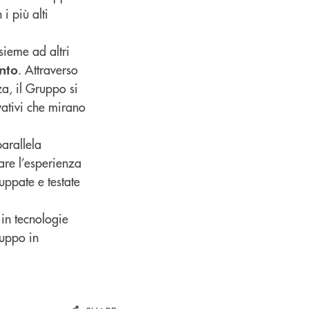
i più alti
nsieme ad altri
. Attraverso
ento
a, il Gruppo si
vativi che mirano
parallela
rare l’esperienza
luppate e testate
 in tecnologie
ruppo in