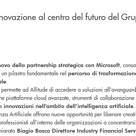
nnovazione al centro del futuro del G
, cons
novo della partnership strategica con Microsoft
 un pilastro fondamentale nel
percorso di trasformazione
.
ale
permette ad Allitude di accedere a soluzioni all'avanguar
he piattaforme cloud avanzate, strumenti di collaborazione
 e
.
innovazioni nell’ambito dell’intelligenza artificiale
enza Artificiale offrono nuove opportunità per liberare creati
professionisti all’interno delle organizzazioni a concentrarsi 
hiarato
Biagio Basco Direttore Industry Financial Serv