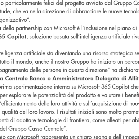
o particolarmente felici del progetto avviato dal Gruppo C
litude, che va nella direzione di abbracciare le nuove tecnol
rganizzativo”.
della partnership con Microsoft è l’inclusione nel piano d
à
, soluzione basata sull’intelligenza artificiale ri
65 Copilot
ntelligenza artificiale sta diventando una risorsa strategica 
 tutto il mondo, anche il nostro Gruppo ha iniziato un perco
agnamento delle persone in questa direzione” ha dichiar
a Centrale Banca e Amministratore Delegato di Alli
a prima sperimentazione interna su Microsoft 365 Copilot ch
per esplorare le potenzialità del prodotto e valutare i benef
l’efficientamento delle loro attività e sull’acquisizione di nuo
 qualità del loro lavoro. I risultati iniziali sono molto promet
ntà di adottare tecnologie di frontiera, come alleati per abi
 del Gruppo Cassa Centrale”.
rship con Microsoft rappresenta un chiaro segnale dell’impe