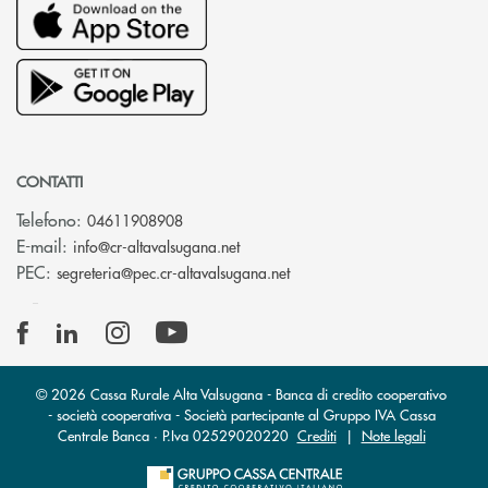
CONTATTI
Telefono:
04611908908
(si apre l’app di posta elettronica
E-mail:
info@cr-altavalsugana.net
(si apre l’app di posta elet
PEC:
segreteria@pec.cr-altavalsugana.net
© 2026 Cassa Rurale Alta Valsugana - Banca di credito cooperativo
- società cooperativa - Società partecipante al Gruppo IVA Cassa
Centrale Banca · P.Iva 02529020220
Crediti
|
Note legali