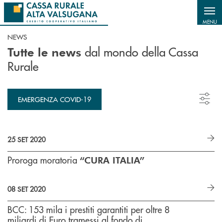
Salta al contenuto principale
MENU
NEWS
dal mondo della Cassa
Tutte le news
Rurale
EMERGENZA COVID-19
25 SET 2020
Proroga moratoria
“CURA ITALIA”
08 SET 2020
BCC: 153 mila i prestiti garantiti per oltre 8
miliardi di Euro tramessi al fondo di