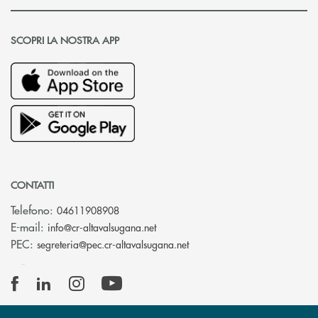
SCOPRI LA NOSTRA APP
CONTATTI
Telefono:
04611908908
(si apre l’app di posta elettronica
E-mail:
info@cr-altavalsugana.net
(si apre l’app di posta elet
PEC:
segreteria@pec.cr-altavalsugana.net