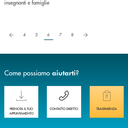
insegnanti e famiglie
precedente
successivo
4
5
6
7
8
Come possiamo
?
aiutarti
Scopri le funzionalità della nuova PRENOTA BANCA
Hai bisogno di assistenza immediata? Contatta
Hai bisogno di alcuni
PRENOTA IL TUO
CONTATTO DIRETTO
TRASPARENZA
APPUNTAMENTO