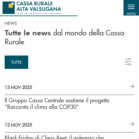
Salta al contenuto principale
MENU
NEWS
dal mondo della Cassa
Tutte le news
Rurale
TUTTE
13 NOV 2025
Il Gruppo Cassa Centrale sostiene il progetto
“Racconta il clima alla COP30”
12 NOV 2025
Black Friday di Claris Rent: il noleggio che